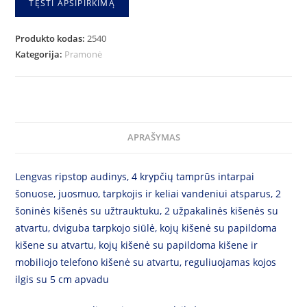
TĘSTI APSIPIRKIMĄ
Produkto kodas:
2540
Kategorija:
Pramonė
APRAŠYMAS
Lengvas ripstop audinys, 4 krypčių tamprūs intarpai
šonuose, juosmuo, tarpkojis ir keliai vandeniui atsparus, 2
šoninės kišenės su užtrauktuku, 2 užpakalinės kišenės su
atvartu, dviguba tarpkojo siūlė, kojų kišenė su papildoma
kišene su atvartu, kojų kišenė su papildoma kišene ir
mobiliojo telefono kišenė su atvartu, reguliuojamas kojos
ilgis su 5 cm apvadu