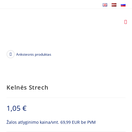
Skip
to
content
Ankstesnis produktas
Kelnės Strech
1,05
€
Žalos atlyginimo kaina/vnt. 69,99 EUR be PVM