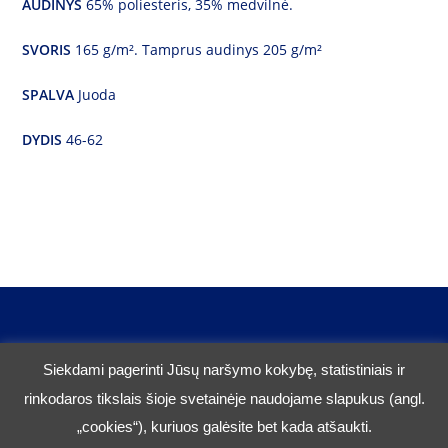
AUDINYS
65% poliesteris, 35% medvilnė.
SVORIS
165 g/m². Tamprus audinys 205 g/m²
SPALVA
Juoda
DYDIS
46-62
Siekdami pagerinti Jūsų naršymo kokybę, statistiniais ir
Tel.
37068222263
rinkodaros tikslais šioje svetainėje naudojame slapukus (angl.
El. p.:
info@siauresbanga.lt
„cookies“), kuriuos galėsite bet kada atšaukti.