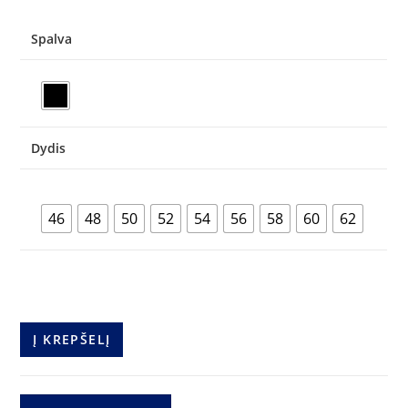
Spalva
Dydis
46
48
50
52
54
56
58
60
62
produkto
Į KREPŠELĮ
kiekis:
Kelnės
Strech