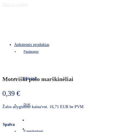
Skip to content
Ankstesnis produktas
Paslaugos
Moteriški polo marškinėliai
Apie mus
0,39
€
DUK
Žalos atlyginimo kaina/vnt. 16,71 EUR be PVM
Spalva
E-parduotuvė