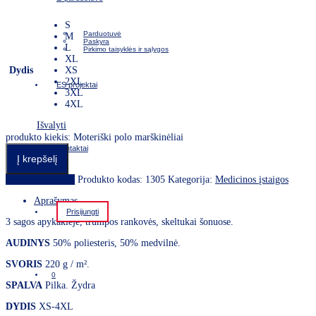
S
Parduotuvė
M
Paskyra
L
Pirkimo taisyklės ir sąlygos
XL
Dydis
XS
2XL
ES projektai
3XL
4XL
Išvalyti
produkto kiekis: Moteriški polo marškinėliai
Kontaktai
Į krepšelį
Tęsti apsipirkimą
Produkto kodas:
1305
Kategorija:
Medicinos įstaigos
Aprašymas
Prisijungti
3 sagos apykaklėje, trumpos rankovės, skeltukai šonuose.
AUDINYS
50% poliesteris, 50% medvilnė.
SVORIS
220 g / m².
0
SPALVA
Pilka. Žydra
DYDIS
XS-4XL