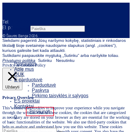
Tel.
37068222263
El. p.:
info@siauresbanga.lt
Search this website
© Šiaurės Banga 2026.
Privatumo ir slapukų politika
Siekdami pagerinti Jūsų naršymo kokybę, statistiniais ir rinkodaros
tikslais šioje svetainėje naudojame slapukus (angl. „cookies“),
0
kuriuos galėsite bet kada atšaukti.
Sutikdami paspauskite mygtuką „Sutinku“ arba naršykite toliau.
Privatumo politika
Sutinku
Nesutinku
Paslaugos
Privacy & Cookies Policy
Apie mus
DUK
E-parduotuvė
Parduotuvė
Uždaryti
Paskyra
Pirkimo taisyklės ir sąlygos
Privacy Overview
ES projektai
Kontaktai
This website uses cookies to improve your experience while you navigate
Prisijungti
through the website. Out of these cookies, the cookies that are categorized
0
as necessary are stored on your browser as they are essential for the working
of basic functionalities of the website. We also use third-party cookies that
help us analyze and understand how you use this website. These cookies
will be stored in your browser only with your consent. You also have the