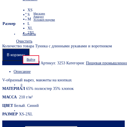
XS
Магазин
S
Аккаунт
M
Условия покупки
Размер
L
XL
2XL
Контакты
Очистить
Количество товара Туника с длинными рукавами и воротником
В корзину
Войти
Продолжить покупки
Артикул:
3253
Категория:
Пищевая промышленно
Описание
V-образный вырез, манжеты на кнопках
0
МАТЕРИАЛ
65% полиэстер 35% хлопок
МАССА
210 г/м²
ЦВЕТ
Белый. Синий
РАЗМЕР
XS-2XL