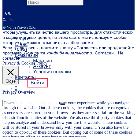
Поиск на сайте
Тел.
37068222263
Eл. п.:
info@siauresbanga.lt
0
© North Wave 2026.
Политика конфиденциальности и cookie
Чтобы улучшить качество вашего просмотра, для статистических
и маркетинговых целей, на этом сайте мы используем cookie,
Услуги
которые вы можете отменить в любое время.
О нас
Если вы согласны, нажмите кнопку «Согласен» или продолжайте
ЧаВо
просмотр.
Политика конфиденциальности
Согласен
Не
Е-магазин
согласен
Магазин
Privacy & Cookies Policy
Аккаунт
Условия покупки
Контакты
Close
Войти
0
Privacy Overview
This website uses cookies to improve your experience while you navigate
through the website. Out of these cookies, the cookies that are categorized
as necessary are stored on your browser as they are essential for the working
of basic functionalities of the website. We also use third-party cookies that
help us analyze and understand how you use this website. These cookies
will be stored in your browser only with your consent. You also have the
option to opt-out of these cookies. But opting out of some of these cookies