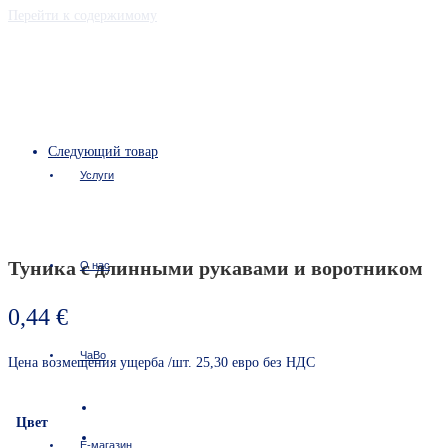
Перейти к содержимому
Следующий товар
Услуги
Туника с длинными рукавами и воротником
О нас
0,44
€
ЧаВо
Цена возмещения ущерба /шт. 25,30 евро без НДС
Цвет
Е-магазин