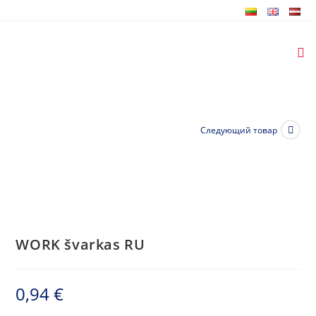
Перейти
к
содержимому
Следующий товар
WORK švarkas RU
0,94
€