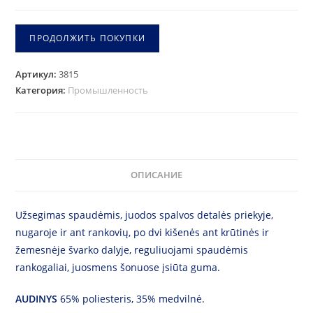
WORK
švarkas
ПРОДОЛЖИТЬ ПОКУПКИ
RU
Артикул:
3815
Категория:
Промышленность
ОПИСАНИЕ
Užsegimas spaudėmis, juodos spalvos detalės priekyje,
nugaroje ir ant rankovių, po dvi kišenės ant krūtinės ir
žemesnėje švarko dalyje, reguliuojami spaudėmis
rankogaliai, juosmens šonuose įsiūta guma.
AUDINYS
65% poliesteris, 35% medvilnė.