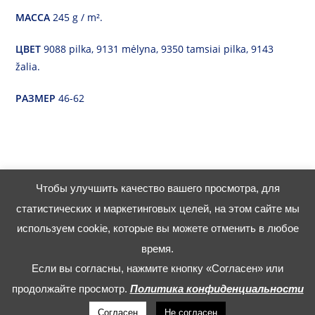
МАССА
245 g / m².
ЦВЕТ
9088 pilka, 9131 mėlyna, 9350 tamsiai pilka, 9143
žalia.
РАЗМЕР
46-62
Чтобы улучшить качество вашего просмотра, для
статистических и маркетинговых целей, на этом сайте мы
используем cookie, которые вы можете отменить в любое
Тел.
37068222263
время.
Eл. п.:
info@siauresbanga.lt
Если вы согласны, нажмите кнопку «Согласен» или
продолжайте просмотр.
Политика конфиденциальности
© North Wave 2026.
Политика
конфиденциальности и cookie
Согласен
Не согласен