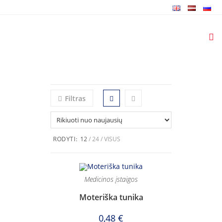
Skip
to
content
Filtras
RODYTI:
12
24
VISUS
Medicinos įstaigos
Moteriška tunika
0,48
€