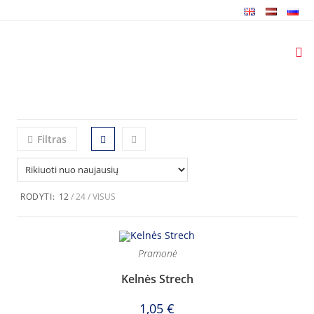
Skip
to
content
Filtras
RODYTI:
12
24
VISUS
Pramonė
Kelnės Strech
1,05
€