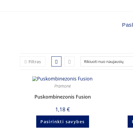
Pas
Skip
to
content
Filtras
Pramonė
Puskombinezonis Fusion
1,18
€
Pasirinkti savybes