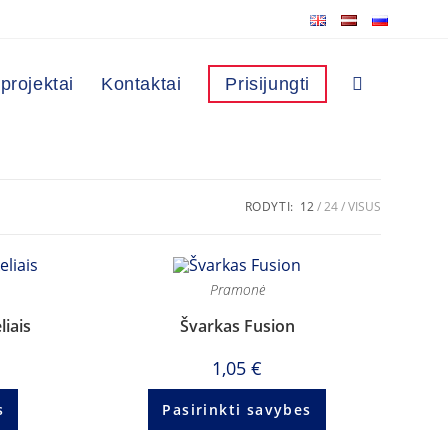
projektai
Kontaktai
Prisijungti
RODYTI:
12
24
VISUS
Pramonė
liais
Švarkas Fusion
1,05
€
s
Pasirinkti savybes