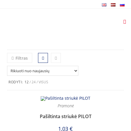
Skip
to
content
Filtras
RODYTI:
12
24
VISUS
Pramonė
Pašiltinta striukė PILOT
1,03
€