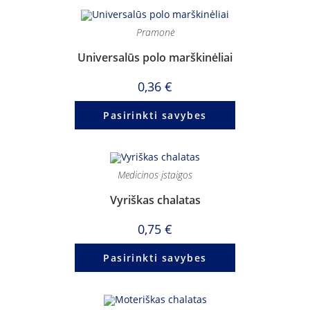
Pramonė
Universalūs polo marškinėliai
0,36
€
Pasirinkti savybes
Medicinos įstaigos
Vyriškas chalatas
0,75
€
Pasirinkti savybes